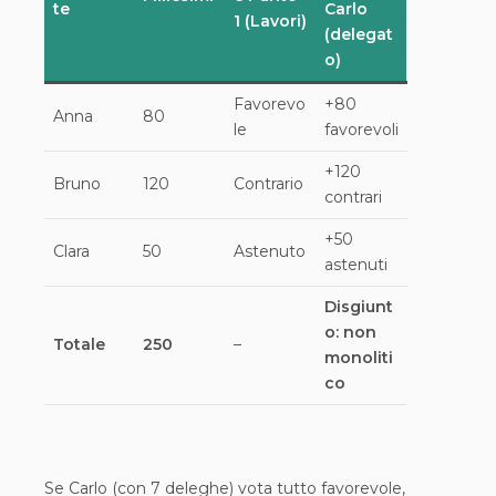
te
Carlo
1 (Lavori)
(delegat
o)
Favorevo
+80
Anna
80
le
favorevoli
+120
Bruno
120
Contrario
contrari
+50
Clara
50
Astenuto
astenuti
Disgiunt
o: non
Totale
250
–
monoliti
co
Se Carlo (con 7 deleghe) vota tutto favorevole,