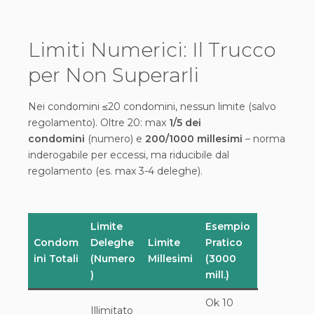
Limiti Numerici: Il Trucco
per Non Superarli
Nei condomini ≤20 condomini, nessun limite (salvo
regolamento). Oltre 20: max
1/5 dei
condomini
(numero) e
200/1000 millesimi
– norma
inderogabile per eccessi, ma riducibile dal
regolamento (es. max 3-4 deleghe).
Limite
Esempio
Condom
Deleghe
Limite
Pratico
ini Totali
(Numero
Millesimi
(3000
)
mill.)
Ok 10
Illimitato