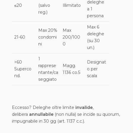
deleghe
≤20
(salvo
Illimitato
a 1
reg.)
persona
Max 6
Max 20%
Max
deleghe
21-60
condomi
200/100
(su 30
ni
0
un.)
1
>60
Designat
rapprese
Magg.
Superco
o per
ntante/ca
1136 co.5
nd.
scala
seggiato
Eccesso? Deleghe oltre limite
invalide
,
delibera
annullabile
(non nulla) se incide su quorum,
impugnabile in 30 gg (art. 1137 c.c.).