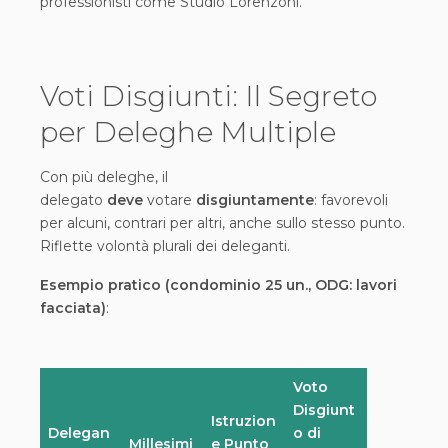
professionisti come Studio Lorenzoni.
Voti Disgiunti: Il Segreto
per Deleghe Multiple
Con più deleghe, il
delegato
deve
votare
disgiuntamente
: favorevoli
per alcuni, contrari per altri, anche sullo stesso punto.
Riflette volontà plurali dei deleganti.
Esempio pratico (condominio 25 un., ODG: lavori
facciata)
:
Voto
Disgiunt
Istruzion
Delegan
o di
Millesimi
e Punto