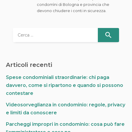
condomìni di Bologna e provincia che
devono chiudere i conti in sicurezza.
R
i
c
e
r
Articoli recenti
c
a
Spese condominiali straordinarie: chi paga
p
davvero, come si ripartono e quando si possono
e
r
contestare
:
Videosorveglianza in condominio: regole, privacy
e limiti da conoscere
Parcheggi impropri in condominio: cosa può fare