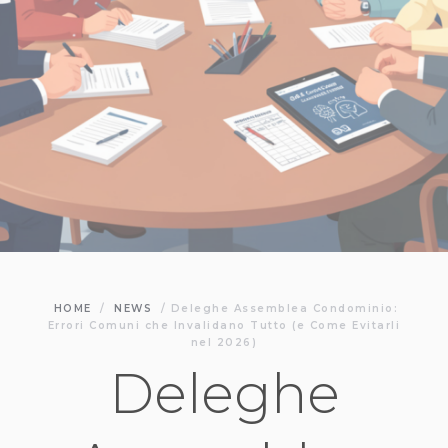
HOME
/
NEWS
/
Deleghe Assemblea Condominio:
Errori Comuni che Invalidano Tutto (e Come Evitarli
nel 2026)
Deleghe