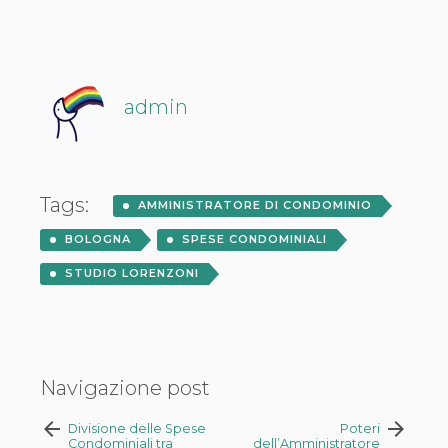
admin
Tags:
AMMINISTRATORE DI CONDOMINIO
BOLOGNA
SPESE CONDOMINIALI
STUDIO LORENZONI
Navigazione post
arrow_back
arrow_forward
Divisione delle Spese
Poteri
Condominiali tra
dell’Amministratore