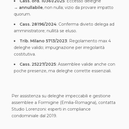
Cass. ord. 10361/2025
: Eccesso deleghe
→
annullabile
, non nulla; vizio da provare impatto
quorum.
Cass. 28196/2024
: Conferma divieto delega ad
amministratore; nullità se eluso.
Trib. Milano 5713/2023
: Regolamento max 4
deleghe valido; impugnazione per irregolarità
costitutiva.
Cass. 25227/2025
: Assemblee valide anche con
poche presenze, ma deleghe corrette essenziali.
Per assistenza su deleghe impeccabili e gestione
assemblee a Formigine (Emilia-Romagna), contatta
Studio Lorenzoni: esperti in compliance
condominiale dal 2019.