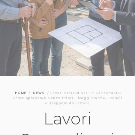
HOME
/
NEWS
/
Lavori Straordinari in Condominio:
Come Approvarli Senza Errori – Maggioranze, Esempi
e Trappole da Evitare
Lavori