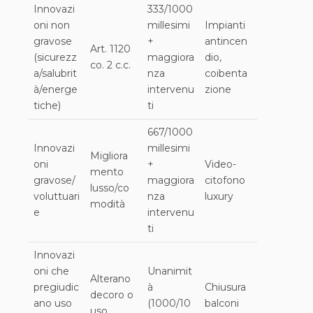
Innovazi
333/1000
oni non
millesimi
Impianti
gravose
+
antincen
Art. 1120
(sicurezz
maggiora
dio,
co. 2 c.c.
a/salubrit
nza
coibenta
à/energe
intervenu
zione
tiche)
ti
667/1000
Innovazi
millesimi
Migliora
oni
+
Video-
mento
gravose/
maggiora
citofono
lusso/co
voluttuari
nza
luxury
modità
e
intervenu
ti
Innovazi
oni che
Unanimit
Alterano
pregiudic
à
Chiusura
decoro o
ano uso
(1000/10
balconi
uso