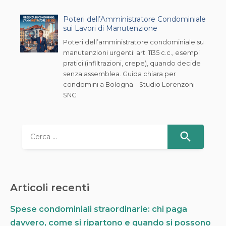
Poteri dell’Amministratore Condominiale
sui Lavori di Manutenzione
Poteri dell’amministratore condominiale su
manutenzioni urgenti: art. 1135 c.c., esempi
pratici (infiltrazioni, crepe), quando decide
senza assemblea. Guida chiara per
condomini a Bologna – Studio Lorenzoni
SNC
R
i
c
e
r
Articoli recenti
c
a
Spese condominiali straordinarie: chi paga
p
davvero, come si ripartono e quando si possono
e