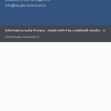
info@studio-lorenzoni.it
Informativa sulla Privacy
-
made with ♥ by codekraft-studio
- ©
2026 studio-lorenzoni.it