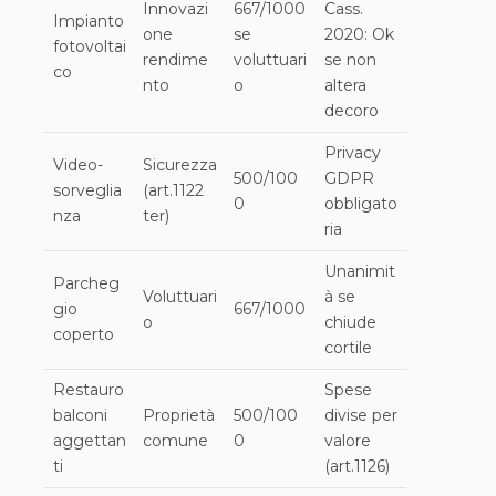
Innovazi
667/1000
Cass.
Impianto
one
se
2020: Ok
fotovoltai
rendime
voluttuari
se non
co
nto
o
altera
decoro
Privacy
Video-
Sicurezza
500/100
GDPR
sorveglia
(art.1122
0
obbligato
nza
ter)
ria
Unanimit
Parcheg
Voluttuari
à se
gio
667/1000
o
chiude
coperto
cortile
Restauro
Spese
balconi
Proprietà
500/100
divise per
aggettan
comune
0
valore
ti
(art.1126)