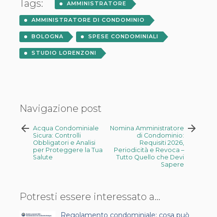
Tags:
AMMINISTRATORE
AMMINISTRATORE DI CONDOMINIO
BOLOGNA
SPESE CONDOMINIALI
STUDIO LORENZONI
Navigazione post
arrow_back
arrow_forward
Acqua Condominiale
Nomina Amministratore
Sicura: Controlli
di Condominio:
Obbligatori e Analisi
Requisiti 2026,
per Proteggere la Tua
Periodicità e Revoca –
Salute
Tutto Quello che Devi
Sapere
Potresti essere interessato a...
Regolamento condominiale: cosa può