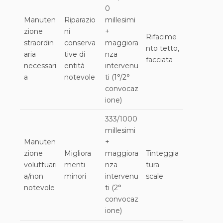
0
Manuten
Riparazio
millesimi
zione
ni
+
Rifacime
straordin
conserva
maggiora
nto tetto,
aria
tive di
nza
facciata
necessari
entità
intervenu
a
notevole
ti (1°/2°
convocaz
ione)
333/1000
millesimi
Manuten
+
zione
Migliora
maggiora
Tinteggia
voluttuari
menti
nza
tura
a/non
minori
intervenu
scale
notevole
ti (2°
convocaz
ione)