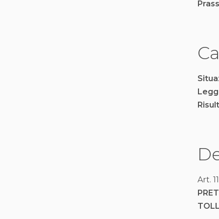
Prass
Ca
Situa
Legg
Risul
De
Art. 
PRE
TOL