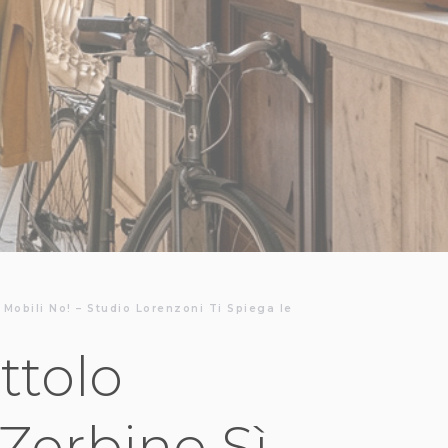
 Mobili No! – Studio Lorenzoni Ti Spiega le
ttolo
erbino Sì,