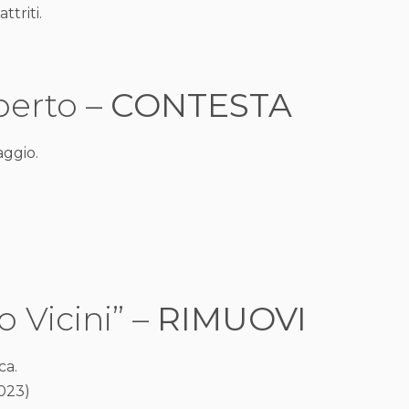
ttriti.
perto –
CONTESTA
aggio.
o Vicini” –
RIMUOVI
ca.
2023)