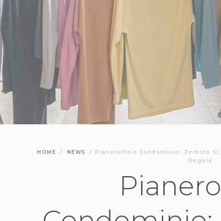
HOME
/
NEWS
/
Pianerottolo Condominio: Zerbino Sì,
Regole
Pianero
Condominio: Z