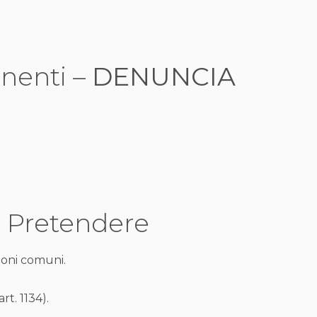
anenti –
DENUNCIA
a Pretendere
ioni comuni.
rt. 1134).