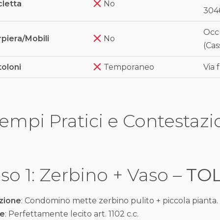
cletta
No
304
Occ
piera/Mobili
No
(Cas
oloni
Temporaneo
Via 
empi Pratici e Contestazi
so 1: Zerbino + Vaso –
TO
zione
: Condomino mette zerbino pulito + piccola pianta. 
e
: Perfettamente lecito art. 1102 c.c.