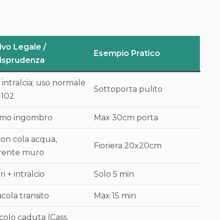
ivo Legale /
Esempio Pratico
risprudenza
intralcia; uso normale
Sottoporta pulito
 1102
imo ingombro
Max 30cm porta
on cola acqua,
Fioriera 20x20cm
rente muro
i + intralcio
Solo 5 min
cola transito
Max 15 min
colo caduta (Cass.