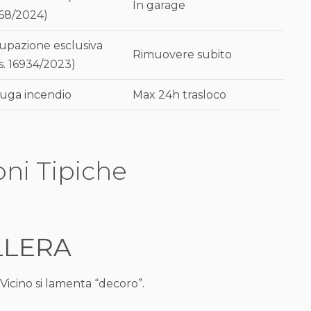
In garage
68/2024)
upazione esclusiva
Rimuovere subito
s. 16934/2023)
fuga incendio
Max 24h trasloco
oni Tipiche
LLERA
Vicino si lamenta “decoro”.