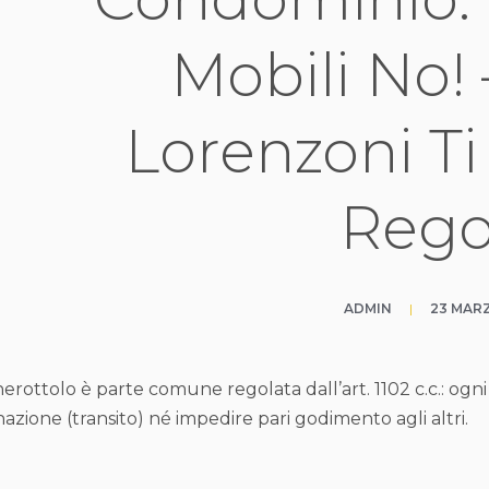
Mobili No! 
Lorenzoni Ti
Rego
ADMIN
|
23 MAR
anerottolo è parte comune regolata dall’art. 1102 c.c.: o
nazione (transito) né impedire pari godimento agli altri.