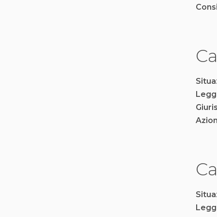
Consi
Ca
Situa
Legg
Giur
Azio
Ca
Situa
Legg