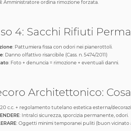
i
: Amministratore ordina rimozione forzata.
so 4: Sacchi Rifiuti Perm
zione
: Pattumiera fissa con odori nei pianerottoli.
e
: Danno olfattivo risarcibile (Cass. n. 5474/2011)
tato
: Foto + denuncia = rimozione + eventuali danni.
coro Architettonico: Cos
1120 c.c. + regolamento tutelano estetica esterna/decoraz
TENDERE
: Intralci sicurezza, sporcizia permanente, odori.
LERARE
: Oggetti minimi temporanei puliti (buon vicinato a