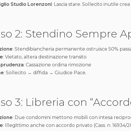
glio Studio Lorenzoni
: Lascia stare. Sollecito inutile crea a
so 2: Stendino Sempre A
zione
: Stendibiancheria permanente ostruisce 50% pass
e
: Vietato, altera destinazione transito
isprudenza
: Cassazione ordina rimozione
ne
: Sollecito → diffida → Giudice Pace.
so 3: Libreria con “Accord
zione
: Due condomini mettono mobili con intesa recipro
e
: Illegittimo anche con accordo privato (Cass. n. 16934/