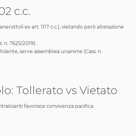
02 c.c.
anerottoli ex art. 1117 c.c.), vietando però alterazione
 n. 7625/2019).
iciente, serve assemblea unanime (Cass. n.
o: Tollerato vs Vietato
intralcianti favorisce convivenza pacifica.