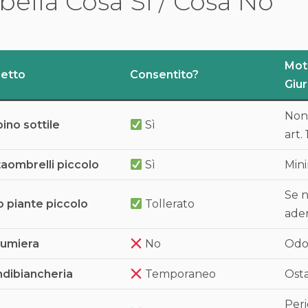
bella Cosa Sì / Cosa No
Mot
etto
Consentito?
Giu
Non 
ino sottile
Sì
art.
aombrelli piccolo
Sì
Min
Se n
 piante piccolo
Tollerato
ade
tumiera
No
Odor
ndibiancheria
Temporaneo
Osta
Peri