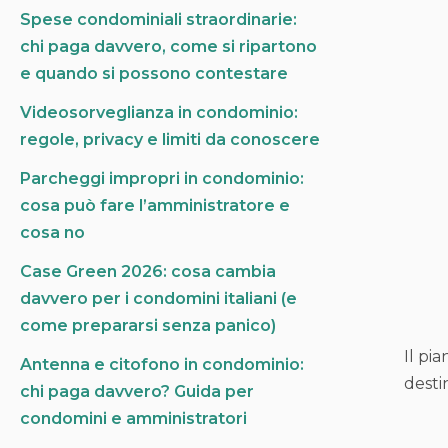
Spese condominiali straordinarie:
a
chi paga davvero, come si ripartono
p
e quando si possono contestare
e
r
Videosorveglianza in condominio:
:
regole, privacy e limiti da conoscere
Parcheggi impropri in condominio:
cosa può fare l’amministratore e
cosa no
Case Green 2026: cosa cambia
davvero per i condomini italiani (e
come prepararsi senza panico)
Il pi
Antenna e citofono in condominio:
desti
chi paga davvero? Guida per
condomini e amministratori