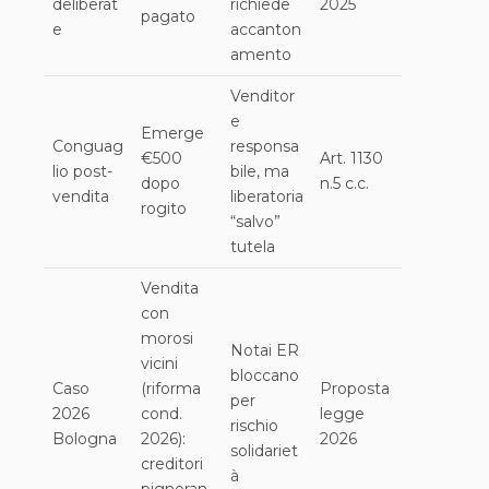
deliberat
richiede
2025
pagato
e
accanton
amento
Venditor
e
Emerge
Conguag
responsa
€500
Art. 1130
lio post-
bile, ma
dopo
n.5 c.c.
vendita
liberatoria
rogito
“salvo”
tutela
Vendita
con
morosi
Notai ER
vicini
bloccano
Caso
(riforma
Proposta
per
2026
cond.
legge
rischio
Bologna
2026):
2026
solidariet
creditori
à