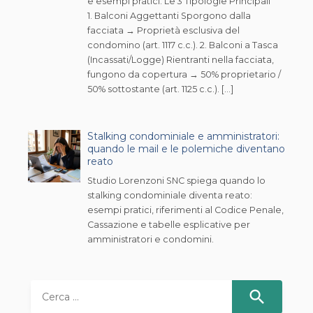
e esempi pratici. Le 3 Tipologie Principali
1. Balconi Aggettanti Sporgono dalla
facciata → Proprietà esclusiva del
condomino (art. 1117 c.c.). 2. Balconi a Tasca
(Incassati/Logge) Rientranti nella facciata,
fungono da copertura → 50% proprietario /
50% sottostante (art. 1125 c.c.). […]
Stalking condominiale e amministratori:
quando le mail e le polemiche diventano
reato
Studio Lorenzoni SNC spiega quando lo
stalking condominiale diventa reato:
esempi pratici, riferimenti al Codice Penale,
Cassazione e tabelle esplicative per
amministratori e condomini.
R
i