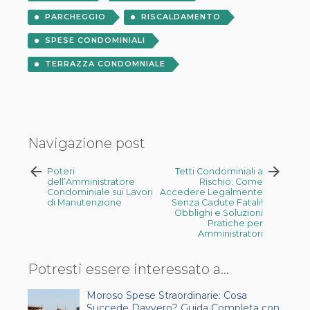
PARCHEGGIO
RISCALDAMENTO
SPESE CONDOMINIALI
TERRAZZA CONDOMNIALE
Navigazione post
arrow_back
arrow_forward
Poteri
Tetti Condominiali a
dell’Amministratore
Rischio: Come
Condominiale sui Lavori
Accedere Legalmente
di Manutenzione
Senza Cadute Fatali!
Obblighi e Soluzioni
Pratiche per
Amministratori
Potresti essere interessato a...
Moroso Spese Straordinarie: Cosa
Succede Davvero? Guida Completa con