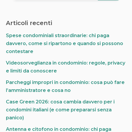
c
e
r
Articoli recenti
c
a
Spese condominiali straordinarie: chi paga
p
davvero, come si ripartono e quando si possono
e
r
contestare
:
Videosorveglianza in condominio: regole, privacy
e limiti da conoscere
Parcheggi impropri in condominio: cosa può fare
l’amministratore e cosa no
Case Green 2026: cosa cambia davvero per i
condomini italiani (e come prepararsi senza
panico)
Antenna e citofono in condominio: chi paga