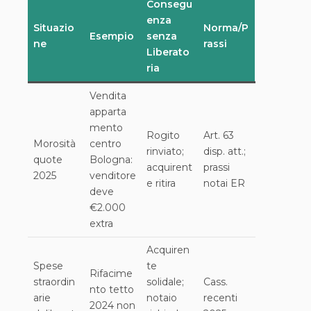
Consegu
enza
Situazio
Norma/P
Esempio
senza
ne
rassi
Liberato
ria
Vendita
apparta
mento
Rogito
Art. 63
Morosità
centro
rinviato;
disp. att.;
quote
Bologna:
acquirent
prassi
2025
venditore
e ritira
notai ER
deve
€2.000
extra
Acquiren
Spese
te
Rifacime
straordin
solidale;
Cass.
nto tetto
arie
notaio
recenti
2024 non