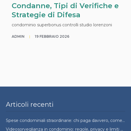
Condanne, Tipi di Verifiche e
Strategie di Difesa
condominio superbonus controlli studio lorenzoni
ADMIN
|
19 FEBBRAIO 2026
Articoli recenti
Spese condominiali straordinarie: chi paga davvero, come si ripartono e quando si possono contestare
Videosorveglianza in condominio: regole, privacy e limiti da conoscere