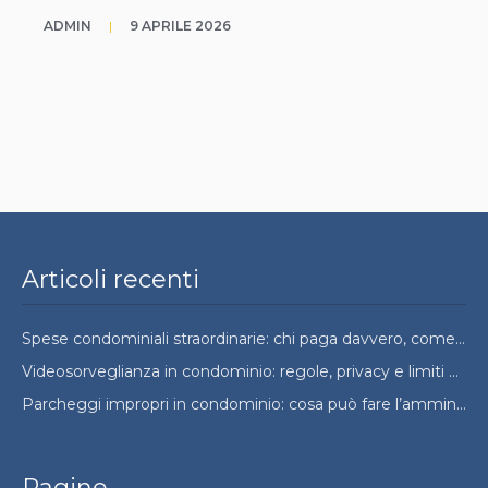
ADMIN
|
9 APRILE 2026
Articoli recenti
Spese condominiali straordinarie: chi paga davvero, come si ripartono e quando si possono contestare
Videosorveglianza in condominio: regole, privacy e limiti da conoscere
Parcheggi impropri in condominio: cosa può fare l’amministratore e cosa no
Pagine