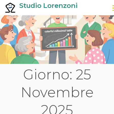
S
Studio Lorenzoni
k
Amministratore di Condominio
i
p
t
o
c
o
n
t
e
n
Giorno:
25
t
Novembre
2025