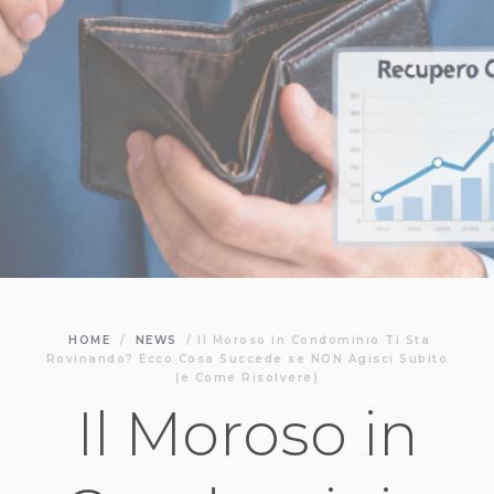
HOME
/
NEWS
/
Il Moroso in Condominio Ti Sta
Rovinando? Ecco Cosa Succede se NON Agisci Subito
(e Come Risolvere)
Il Moroso in