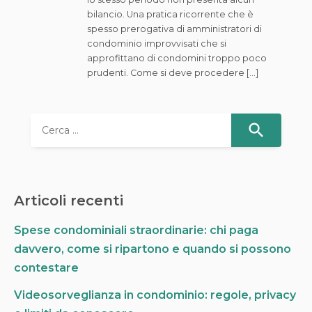
bilancio. Una pratica ricorrente che è
spesso prerogativa di amministratori di
condominio improvvisati che si
approfittano di condomini troppo poco
prudenti. Come si deve procedere […]
R
i
c
e
r
Articoli recenti
c
a
Spese condominiali straordinarie: chi paga
p
davvero, come si ripartono e quando si possono
e
r
contestare
:
Videosorveglianza in condominio: regole, privacy