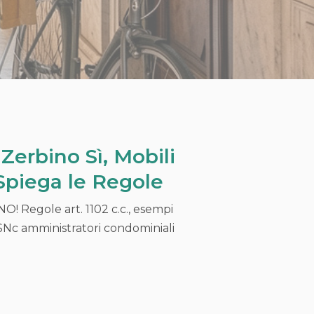
Zerbino Sì, Mobili
 Spiega le Regole
NO! Regole art. 1102 c.c., esempi
 SNc amministratori condominiali