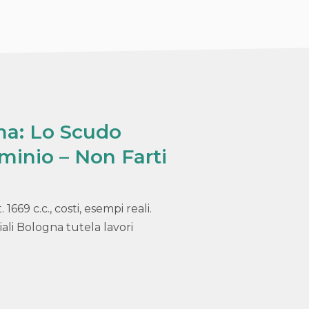
026
ma: Lo Scudo
ominio – Non Farti
669 c.c., costi, esempi reali.
li Bologna tutela lavori