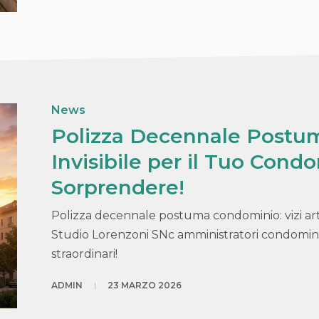
orno:
23 Marzo 2
News
Polizza Decennale Postu
Invisibile per il Tuo Cond
Sorprendere!
Polizza decennale postuma condominio: vizi art. 1
Studio Lorenzoni SNc amministratori condominia
straordinari!
ADMIN
|
23 MARZO 2026