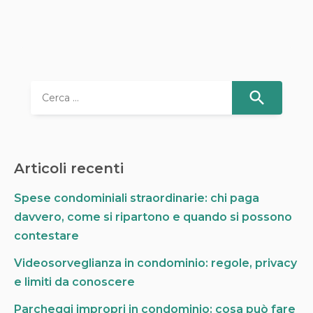
R
i
c
e
r
Articoli recenti
c
a
Spese condominiali straordinarie: chi paga
p
davvero, come si ripartono e quando si possono
e
r
contestare
:
Videosorveglianza in condominio: regole, privacy
e limiti da conoscere
Parcheggi impropri in condominio: cosa può fare